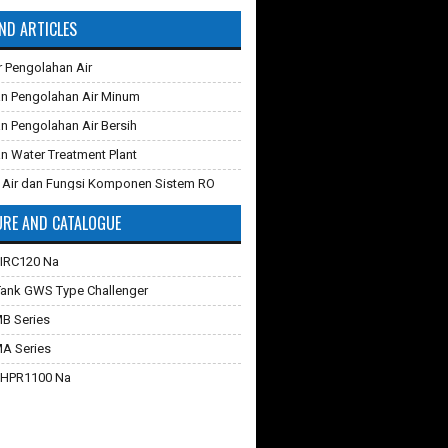
ND ARTICLES
r Pengolahan Air
n Pengolahan Air Minum
n Pengolahan Air Bersih
n Water Treatment Plant
 Air dan Fungsi Komponen Sistem RO
RE AND CATALOGUE
 Karbon Aktif
ganti Karet Membran Pressure Tank
 IRC120 Na
iltrasi
Tank GWS Type Challenger
verse Osmosis dan Cara Kerjanya
MB Series
hilangkan Zat Besi Pada Air
MA Series
Teknologi Membran Pada Pengolahan Air
 HPR1100 Na
 Industri dan Komersial
rathon C
 Filter Air
quasorb 2000