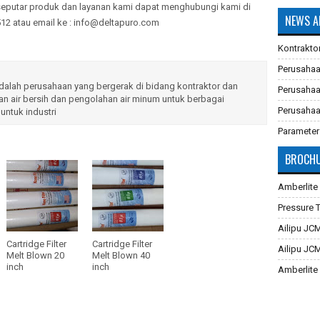
seputar produk dan layanan kami dapat menghubungi kami di
NEWS A
2 atau email ke : info@deltapuro.com
Kontrakto
Perusahaa
lah perusahaan yang bergerak di bidang kontraktor dan
Perusahaa
n air bersih dan pengolahan air minum untuk berbagai
Perusahaa
untuk industri
Parameter
Industri
BROCHU
Pembuatan
Cara Meng
Amberlite
Membran F
Pressure 
Sistem Re
Ailipu JC
Cartridge Filter
Cartridge Filter
Cara Meng
Ailipu JC
Melt Blown 20
Melt Blown 40
inch
inch
Aplikasi 
Amberlite
Filter Air
Dowex Ma
Multimedia
Jacobi A