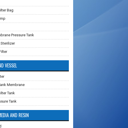
lter Bag
ump
brane Pressure Tank
 Sterilizer
ilter
ND VESSEL
ter
 Tank Membrane
ilter Tank
ssure Tank
MEDIA AND RESIN
d