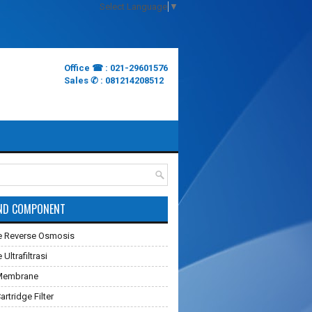
Select Language
▼
Office ☎ : 021-29601576
Sales ✆ : 081214208512
ND COMPONENT
 Reverse Osmosis
ltrafiltrasi
Membrane
rtridge Filter