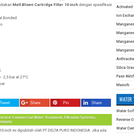
diakan
Melt Blown Cartridge Filter 10 inch
dengan spesifikasi
Activated
Ion Excha
mal Bonded
Manganes
on
Manganes
Manganese
Manganes
Anthracite
Silica Gra
C
Pasir Aktif
: 2,5 bar at 27°C
bar
Maxorb
WATER 
Tweet
Share
Pin
Share
Water Sof
trial & Commercial Water Treatment, Filtration Systems,
Reverse 
Company
Water Dem
10 inch
ini dipublish oleh PT DELTA PURO INDONESIA. Jika ada