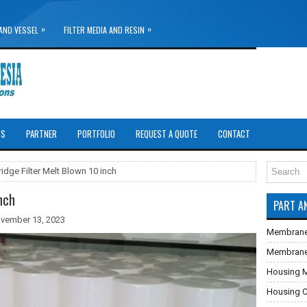
»
»
AND VESSEL
FILTER MEDIA AND RESIN
TS
PARTNER
PORTFOLIO
REQUEST A QUOTE
CONTACT
ridge Filter Melt Blown 10 inch
nch
PART A
vember 13, 2023
Membrane
Membrane U
Housing 
Housing Ca