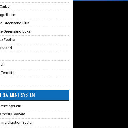
 Carbon
nge Resin
e Greensand Plus
e Greensand Lokal
 Zeolite
e Sand
vel
 Ferrolite
TREATMENT SYSTEM
tener System
Osmosis System
ineralization System