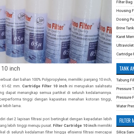
Filter Bag
Housing Fi
Dosing P
Brine Tank
Karet Mem
Ultraviolet
Cartridge F
 10 inch
TANK A
 terbuat dari bahan 100% Polypropylene, memiliki panjang 10 inch,
Tabung Fil
r 61-62 mm.
Cartridge Filter 10 inch
ini merupakan salahsatu
Pressure
ang dapat menangkap semua partikel di seluruh kedalamannya.
Pressure F
erperforma tinggi dengan kapasitas menahan kotoran tinggi,
 lebih lama.
Water Pre
diri dari 2 lapisan filtrasi pori bertingkat dengan kepadatan lebih
FILTER 
ng lebih tinggi menuju pusat.
Filter Cartridge 10 inch
memiliki
l di seluruh kedalaman filter hingga efisiensi filtrasi mencapai
Silica San