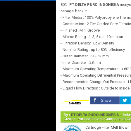
80%.
PT DELTA PURO INDONESIA
menye
sebagai berikut :
- Filter Media : 100% Polypropylene Ther
- Construction : 2 Tier Graded Pore Filtrati
- Finished : Mini Groove
- Micron Rating : 1, 3, 5 dan 10 micron
- Filtration Density : Low Density
- Nominal Rating : up to 80% efficiency
- Outer Diameter : 61 - 62 mm
- Inner Diameter : 28 mm
- Maximum Operating Temperature : ≤ 60°
- Maximum Operating Differential Pressure 
- Recommended Change Out Pressure : 1 
- Liquid Flow Direction : Outside to Inside
Share
SHARES
By :
PT DELTA PURO INDONESIA
~ Indus
Custom Purification and Components 
Cartridge Filter Melt Blown 