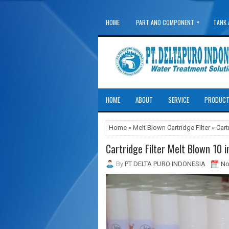
»
HOME
PART AND COMPONENT
TANK 
»
WATER TREATMENT SYSTEM
HOME
ABOUT
SERVICE
PRODUC
Home
»
Melt Blown Cartridge Filter
» Cart
Cartridge Filter Melt Blown 10 i
By
PT DELTA PURO INDONESIA
No