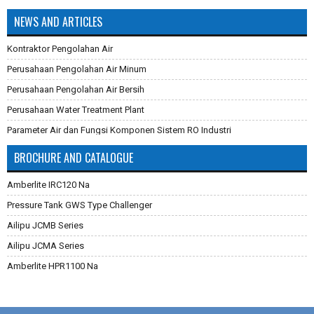
NEWS AND ARTICLES
Kontraktor Pengolahan Air
Perusahaan Pengolahan Air Minum
Perusahaan Pengolahan Air Bersih
Perusahaan Water Treatment Plant
Parameter Air dan Fungsi Komponen Sistem RO Industri
Pembuatan Karbon Aktif
BROCHURE AND CATALOGUE
Cara Mengganti Karet Membran Pressure Tank
Amberlite IRC120 Na
Membran Filtrasi
Pressure Tank GWS Type Challenger
Sistem Reverse Osmosis dan Cara Kerjanya
Ailipu JCMB Series
Cara Menghilangkan Zat Besi Pada Air
Ailipu JCMA Series
Aplikasi Teknologi Membran Pada Pengolahan Air
Amberlite HPR1100 Na
Filter Air Industri dan Komersial
Dowex Marathon C
Multimedia Filter Air
Jacobi Aquasorb 2000
Karet Membrane (Rubber Membrane) Pressure Tank