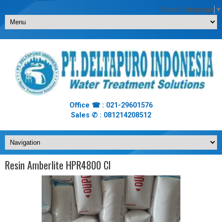
Select Language
▼
Office ☎ : 021-29601576
Sales ✆ : 081214208512
Resin Amberlite HPR4800 Cl