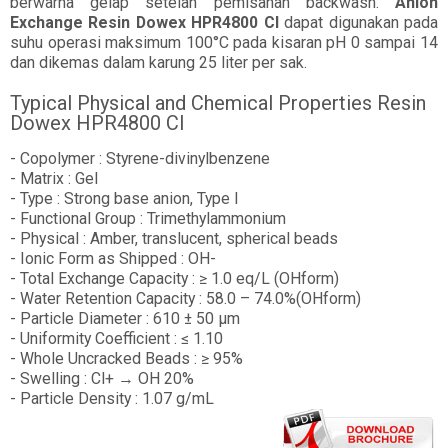
berwarna gelap setelah pemisahan backwash.
Anion
Exchange Resin Dowex HPR4800 Cl
dapat digunakan pada
suhu operasi maksimum 100°C pada kisaran pH 0 sampai 14
dan dikemas dalam karung 25 liter per sak.
Typical Physical and Chemical Properties Resin
Dowex HPR4800 Cl
- Copolymer : Styrene-divinylbenzene
- Matrix : Gel
- Type : Strong base anion, Type I
- Functional Group : Trimethylammonium
- Physical : Amber, translucent, spherical beads
- Ionic Form as Shipped : OH-
- Total Exchange Capacity : ≥ 1.0 eq/L (OHform)
- Water Retention Capacity : 58.0 – 74.0%(OHform)
- Particle Diameter : 610 ± 50 µm
- Uniformity Coefficient : ≤ 1.10
- Whole Uncracked Beads : ≥ 95%
- Swelling : Cl+ → OH 20%
- Particle Density : 1.07 g/mL