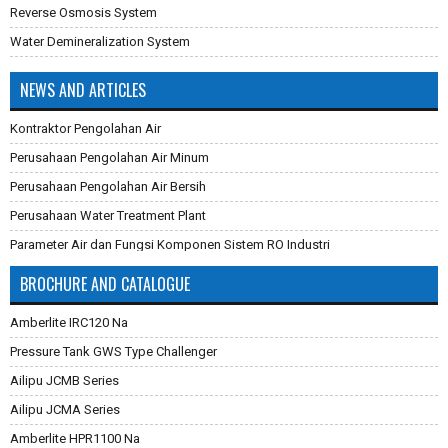
Reverse Osmosis System
Water Demineralization System
NEWS AND ARTICLES
Kontraktor Pengolahan Air
Perusahaan Pengolahan Air Minum
Perusahaan Pengolahan Air Bersih
Perusahaan Water Treatment Plant
Parameter Air dan Fungsi Komponen Sistem RO Industri
Pembuatan Karbon Aktif
BROCHURE AND CATALOGUE
Cara Mengganti Karet Membran Pressure Tank
Amberlite IRC120 Na
Membran Filtrasi
Pressure Tank GWS Type Challenger
Sistem Reverse Osmosis dan Cara Kerjanya
Ailipu JCMB Series
Cara Menghilangkan Zat Besi Pada Air
Ailipu JCMA Series
Aplikasi Teknologi Membran Pada Pengolahan Air
Amberlite HPR1100 Na
Filter Air Industri dan Komersial