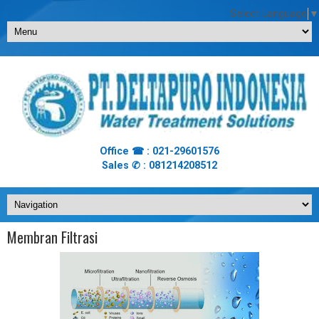
Select Language
▼
Office ☎ : 021-29601576
Sales ✆ : 081214208512
Membran Filtrasi