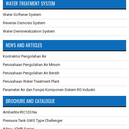
WATER TREATMENT SYSTEM
Water Softener System
Reverse Osmosis System
Water Demineralization System
NEWS AND ARTICLES
Kontraktor Pengolahan Air
Perusahaan Pengolahan Air Minum
Perusahaan Pengolahan Air Bersih
Perusahaan Water Treatment Plant
Parameter Air dan Fungsi Komponen Sistem RO Industri
Pembuatan Karbon Aktif
BROCHURE AND CATALOGUE
Cara Mengganti Karet Membran Pressure Tank
Amberlite IRC120 Na
Membran Filtrasi
Pressure Tank GWS Type Challenger
Sistem Reverse Osmosis dan Cara Kerjanya
Ailipu JCMB Series