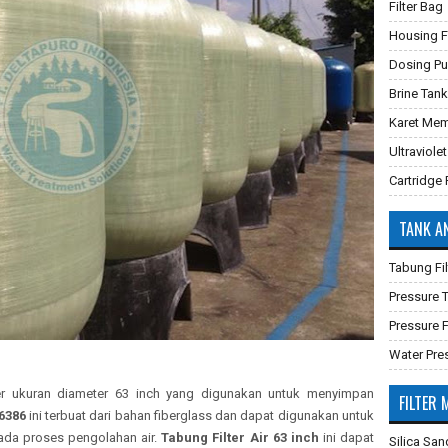
Filter Bag
Housing Fi
Dosing P
Brine Tank
Karet Mem
Ultraviolet
Cartridge F
TANK A
Tabung Fil
Pressure
Pressure F
Water Pre
er ukuran diameter 63 inch yang digunakan untuk menyimpan
FILTER 
6386
ini terbuat dari bahan fiberglass dan dapat digunakan untuk
pada proses pengolahan air.
Tabung Filter Air 63 inch
ini dapat
Silica San