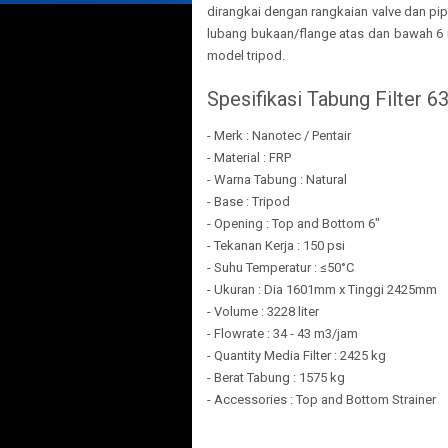
dirangkai dengan rangkaian valve dan pip
lubang bukaan/flange atas dan bawah 6 i
model tripod.
Spesifikasi Tabung Filter 6
- Merk : Nanotec / Pentair
- Material : FRP
- Warna Tabung : Natural
- Base : Tripod
- Opening : Top and Bottom 6"
- Tekanan Kerja : 150 psi
- Suhu Temperatur : ≤50°C
- Ukuran : Dia 1601mm x Tinggi 2425mm
- Volume : 3228 liter
- Flowrate : 34 - 43 m3/jam
- Quantity Media Filter : 2425 kg
- Berat Tabung : 1575 kg
- Accessories : Top and Bottom Strainer