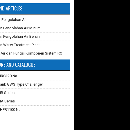
ND ARTICLES
r Pengolahan Air
n Pengolahan Air Minum
n Pengolahan Air Bersih
n Water Treatment Plant
 Air dan Fungsi Komponen Sistem RO
RE AND CATALOGUE
 Karbon Aktif
ganti Karet Membran Pressure Tank
 IRC120 Na
iltrasi
Tank GWS Type Challenger
verse Osmosis dan Cara Kerjanya
MB Series
hilangkan Zat Besi Pada Air
MA Series
Teknologi Membran Pada Pengolahan Air
 HPR1100 Na
 Industri dan Komersial
rathon C
 Filter Air
quasorb 2000