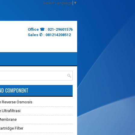
Select Language
▼
Office ☎ : 021-29601576
Sales ✆ : 081214208512
ND COMPONENT
 Reverse Osmosis
ltrafiltrasi
Membrane
rtridge Filter