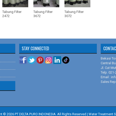
Karet Mem
Jacobi A
RO Membr
Tabung Filter
Tabung Filter
Tabung Filter
Calgon Fil
2472
3672
3072
Cara Meng
LMI Milton
Sistem Pe
Milton Roy
Sistem Pe
Filmtec 
Depot Air
Filmtec B
STAY CONNECTED
CONTAC
Pengolahan
Filmtec B
Sertifikat
Tabung Fil
Bekasi To
Central Bu
Sand Filte
Aquasyste
Jl. Cut Mu
Pengolaha
Filmtec B
Telp. 021
Email : i
Fungsi Med
Ailipu JM 
Sales Rep
Perbedaan
Codeline 
Memilih T
Membrane
Terbaik
Membrane
Cara Kerj
Pressure 
Membran Ul
ht ©
2026
PT DELTA PURO INDONESIA. All Rights Reserved
|
Water Treatment S