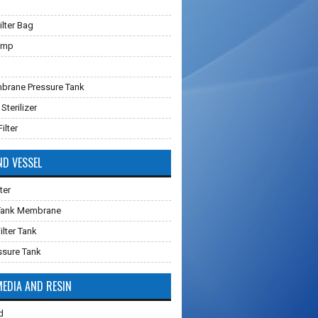
lter Bag
ump
brane Pressure Tank
 Sterilizer
ilter
ND VESSEL
ter
 Tank Membrane
ilter Tank
ssure Tank
MEDIA AND RESIN
d