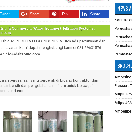
NEWS A
Tweet
Share
Pin
Share
Kontrakto
Perusahaa
trial & Commercial Water Treatment, Filtration Systems,
Company
Perusahaa
blish oleh PT DELTA PURO INDONESIA. Jika ada pertanyaan dan
Perusahaa
dan layanan kami dapat menghubungi kami di 021-29601576,
e : info@deltapuro.com
Parameter
Industri
BROCHU
Pembuatan
Cara Meng
Amberlite
lah perusahaan yang bergerak di bidang kontraktor dan
Membran F
n air bersih dan pengolahan air minum untuk berbagai
Pressure 
untuk industri
Sistem Re
Ailipu JC
Cara Meng
Ailipu JC
Aplikasi 
Amberlite
Filter Air
Dowex Ma
Multimedia
Jacobi A