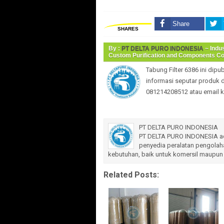
Share
SHARES
By :
PT DELTA PURO INDONESIA
~ Indus
Custom Purification and Components 
Tabung Filter 6386
ini dipu
informasi seputar produk 
081214208512 atau email k
PT DELTA PURO INDONESIA
PT DELTA PURO INDONESIA ada
penyedia peralatan pengolaha
kebutuhan, baik untuk komersil maupun 
Related Posts: