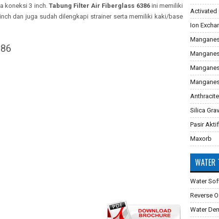
a koneksi 3 inch.
Tabung Filter Air Fiberglass 6386
ini memiliki
Activated
nch dan juga sudah dilengkapi strainer serta memiliki kaki/base
Ion Excha
Manganes
386
Manganes
Manganese
Manganes
Anthracite
Silica Gra
Pasir Aktif
Maxorb
WATER 
Water Sof
Reverse 
Water Dem