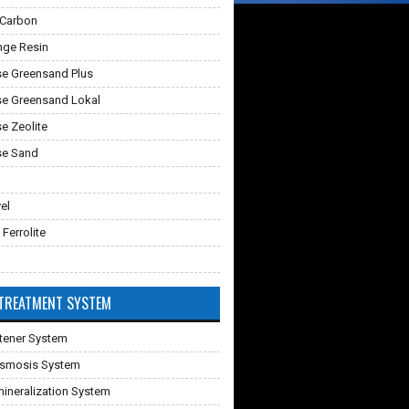
 Carbon
nge Resin
e Greensand Plus
e Greensand Lokal
 Zeolite
e Sand
vel
 Ferrolite
TREATMENT SYSTEM
tener System
Osmosis System
ineralization System