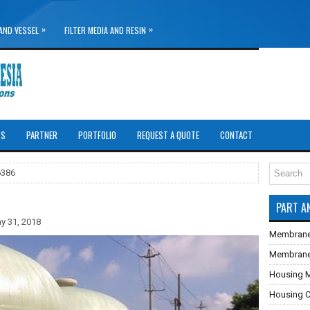
»
»
AND VESSEL
FILTER MEDIA AND RESIN
TS
PARTNER
PORTFOLIO
REQUEST A QUOTE
CONTACT
6386
PART A
y 31, 2018
Membrane
Membrane U
Housing 
Housing Ca