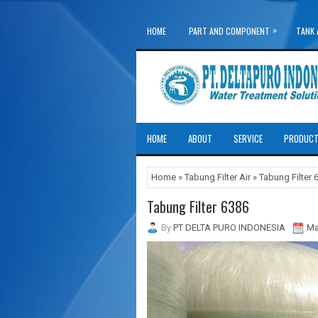
»
HOME
PART AND COMPONENT
TANK 
»
WATER TREATMENT SYSTEM
HOME
ABOUT
SERVICE
PRODUC
Home
»
Tabung Filter Air
» Tabung Filter 
Tabung Filter 6386
By
PT DELTA PURO INDONESIA
Ma