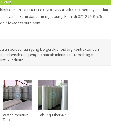
Company
Karet Mem
Jacobi A
ublish oleh PT DELTA PURO INDONESIA. Jika ada pertanyaan dan
RO Membr
Calgon Fil
dan layanan kami dapat menghubungi kami di 021-29601576,
Cara Meng
LMI Milton
e : info@deltapuro.com
Sistem Pe
Milton Roy
Sistem Pe
Filmtec 
Depot Air
Filmtec B
lah perusahaan yang bergerak di bidang kontraktor dan
n air bersih dan pengolahan air minum untuk berbagai
Pengolahan
Filmtec B
untuk industri
Sertifikat
Tabung Fil
Sand Filte
Aquasyste
Pengolaha
Filmtec B
Fungsi Med
Ailipu JM 
Perbedaan
Codeline 
Memilih T
Membrane
Terbaik
Water Pressure
Tabung Filter Air
Membrane
Tank
Cara Kerj
Pressure 
Membran Ul