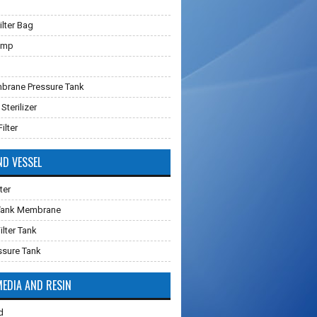
lter Bag
ump
brane Pressure Tank
 Sterilizer
ilter
ND VESSEL
ter
 Tank Membrane
ilter Tank
ssure Tank
MEDIA AND RESIN
d