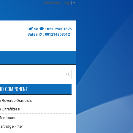
Select Language
▼
Office ☎ : 021-29601576
Sales ✆ : 081214208512
ND COMPONENT
 Reverse Osmosis
ltrafiltrasi
Membrane
rtridge Filter