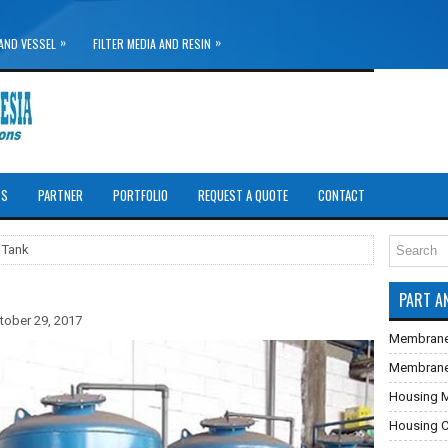
»
»
AND VESSEL
FILTER MEDIA AND RESIN
TS
PARTNER
PORTFOLIO
REQUEST A QUOTE
CONTACT
r Tank
PART A
tober 29, 2017
Membrane
Membrane U
Housing 
Housing Ca