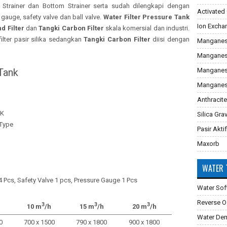
 Strainer dan Bottom Strainer serta sudah dilengkapi dengan
Activated
gauge, safety valve dan ball valve.
Water Filter Pressure Tank
Ion Excha
d Filter
dan
Tangki Carbon Filter
skala komersial dan industri.
ilter pasir silika sedangkan
Tangki Carbon Filter
diisi dengan
Manganes
Manganes
 Tank
Manganese
Manganes
Anthracite
 K
Silica Gra
 Type
Pasir Aktif
Maxorb
WATER 
 4 Pcs, Safety Valve 1 pcs, Pressure Gauge 1 Pcs
Water Sof
Reverse 
3
3
3
10 m
/h
15 m
/h
20 m
/h
Water Dem
0
700 x 1500
790 x 1800
900 x 1800