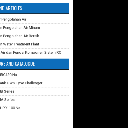
ND ARTICLES
r Pengolahan Air
n Pengolahan Air Minum
n Pengolahan Air Bersih
n Water Treatment Plant
 Air dan Fungsi Komponen Sistem RO
RE AND CATALOGUE
 Karbon Aktif
ganti Karet Membran Pressure Tank
 IRC120 Na
iltrasi
Tank GWS Type Challenger
verse Osmosis dan Cara Kerjanya
MB Series
hilangkan Zat Besi Pada Air
MA Series
Teknologi Membran Pada Pengolahan Air
 HPR1100 Na
 Industri dan Komersial
rathon C
 Filter Air
quasorb 2000