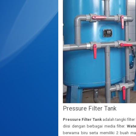
Pressure Filter Tank
Pressure Filter Tank
adalah tangki filte
diisi dengan berbagai media filter.
Wate
berwarna biru serta memiliki 2 buah ma