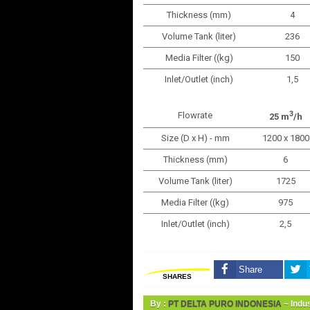
Thickness (mm)
4
Volume Tank (liter)
236
Media Filter ((kg)
150
Inlet/Outlet (inch)
1,5
3
Flowrate
25 m
/h
Size (D x H) - mm
1200 x 1800
Thickness (mm)
6
Volume Tank (liter)
1725
Media Filter ((kg)
975
Inlet/Outlet (inch)
2,5
Share
SHARES
By :
PT DELTA PURO INDONESIA
~ Indus