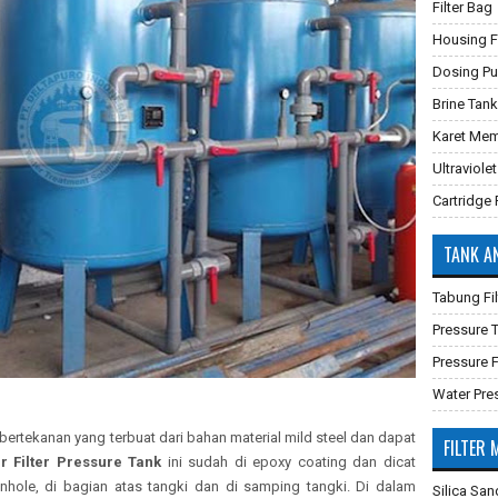
Filter Bag
Housing Fi
Dosing P
Brine Tank
Karet Mem
Ultraviolet
Cartridge F
TANK A
Tabung Fil
Pressure
Pressure F
Water Pre
r bertekanan yang terbuat dari bahan material mild steel dan dapat
FILTER 
r Filter Pressure Tank
ini sudah di epoxy coating dan dicat
nhole, di bagian atas tangki dan di samping tangki. Di dalam
Silica San