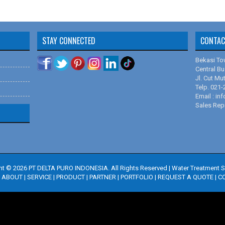
Membrane
Cara Kerj
Membrane
Tentang K
Purolite C
Kegunaan P
STAY CONNECTED
CONTAC
Tulsion T-
Perawatan
Manganes
Bekasi To
Menentuka
Central Bu
Resinex K
Jl. Cut Mu
Teknologi
Telp. 021
Tulsion A
Pompa Dos
Email : i
Tulsion A
Sales Rep
Perbanding
Tulsion T-
Cara Ker
Lewatit S
Pressure S
Dowex Ma
Instalasi T
Dowex IR 
ht ©
2026
PT DELTA PURO INDONESIA. All Rights Reserved
|
Water Treatment S
Cara Kerj
Amberlite
|
ABOUT
|
SERVICE
|
PRODUCT
|
PARTNER
|
PORTFOLIO
|
REQUEST A QUOTE
|
C
Cara Menu
Sertifikat
Hasil Uji 
Sertifikat 