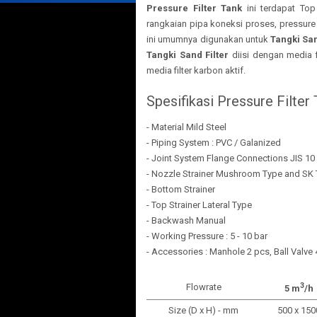
Pressure Filter Tank
ini terdapat Top
rangkaian pipa koneksi proses, pressure 
ini umumnya digunakan untuk
Tangki San
Tangki Sand Filter
diisi dengan media f
media filter karbon aktif.
Spesifikasi Pressure Filter
- Material Mild Steel
- Piping System : PVC / Galanized
- Joint System Flange Connections JIS 10
- Nozzle Strainer Mushroom Type and SK
- Bottom Strainer
- Top Strainer Lateral Type
- Backwash Manual
- Working Pressure : 5 - 10 bar
- Accessories : Manhole 2 pcs, Ball Valve
3
Flowrate
5 m
/h
Size (D x H) - mm
500 x 150