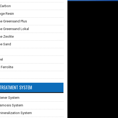
 Carbon
nge Resin
e Greensand Plus
e Greensand Lokal
 Zeolite
e Sand
vel
 Ferrolite
TREATMENT SYSTEM
tener System
Osmosis System
ineralization System