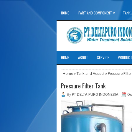
»
HOME
PART AND COMPONENT
TANK 
»
WATER TREATMENT SYSTEM
HOME
ABOUT
SERVICE
PRODUC
Home
»
Tank and Vessel
» Pressure Filte
Pressure Filter Tank
By
PT DELTA PURO INDONESIA
Oc