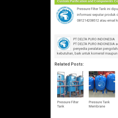
Custom Purification and Components 
Pressure Filter Tank
ini dip
informasi seputar produk 
081214208512 atau email k
PT DELTA PURO INDONESIA
PT DELTA PURO INDONESIA ada
penyedia peralatan pengolaha
kebutuhan, baik untuk komersil maupun 
Related Posts:
Pressure Filter
Pressure Tank
Tank
Membrane