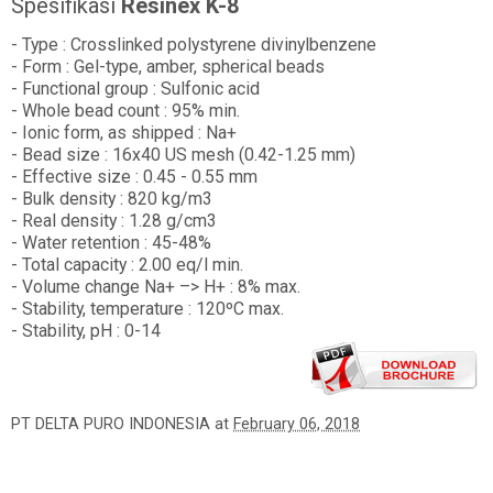
Spesifikasi
Resinex K-8
- Type : Crosslinked polystyrene divinylbenzene
- Form : Gel-type, amber, spherical beads
- Functional group : Sulfonic acid
- Whole bead count : 95% min.
- Ionic form, as shipped : Na+
- Bead size : 16x40 US mesh (0.42-1.25 mm)
- Effective size : 0.45 - 0.55 mm
- Bulk density : 820 kg/m3
- Real density : 1.28 g/cm3
- Water retention : 45-48%
- Total capacity : 2.00 eq/l min.
- Volume change Na+ –> H+ : 8% max.
- Stability, temperature : 120ºC max.
- Stability, pH : 0-14
PT DELTA PURO INDONESIA
at
February 06, 2018