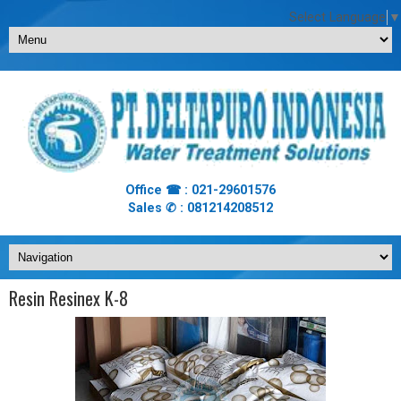
Select Language
▼
Office ☎ : 021-29601576
Sales ✆ : 081214208512
Resin Resinex K-8