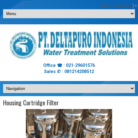
Select Language
▼
Office ☎ : 021-29601576
Sales ✆ : 081214208512
Housing Cartridge Filter