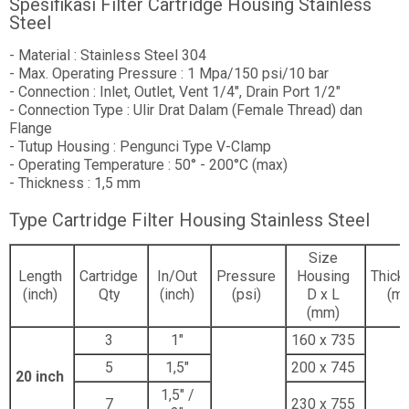
Spesifikasi Filter Cartridge Housing Stainless
Steel
- Material : Stainless Steel 304
- Max. Operating Pressure : 1 Mpa/150 psi/10 bar
- Connection : Inlet, Outlet, Vent 1/4", Drain Port 1/2"
- Connection Type : Ulir Drat Dalam (Female Thread) dan
Flange
- Tutup Housing : Pengunci Type V-Clamp
- Operating Temperature : 50° - 200°C (max)
- Thickness : 1,5 mm
Type Cartridge Filter Housing Stainless Steel
Size
Length
Cartridge
In/Out
Pressure
Housing
Thick
(inch)
Qty
(inch)
(psi)
D x L
(m
(mm)
3
1"
160 x 735
5
1,5"
200 x 745
20 inch
1,5" /
7
230 x 755