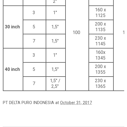
2"
160 x
3
1"
1125
200 x
30 inch
5
1,5"
1135
100
1,
230 x
7
1,5"
1145
160x
3
1"
1345
200 x
40 inch
5
1,5"
1355
1,5" /
230 x
7
2,5"
1365
PT DELTA PURO INDONESIA
at
October 31, 2017