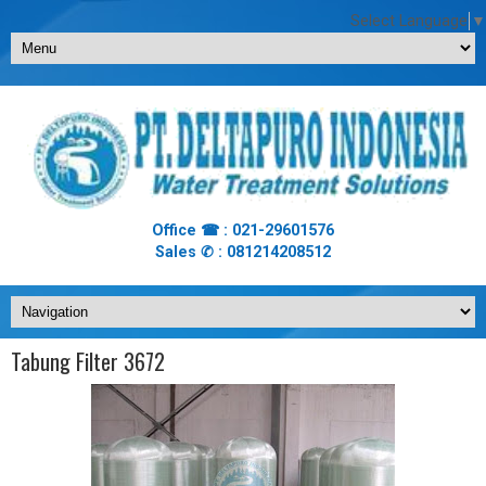
Select Language
▼
Office ☎ : 021-29601576
Sales ✆ : 081214208512
Tabung Filter 3672