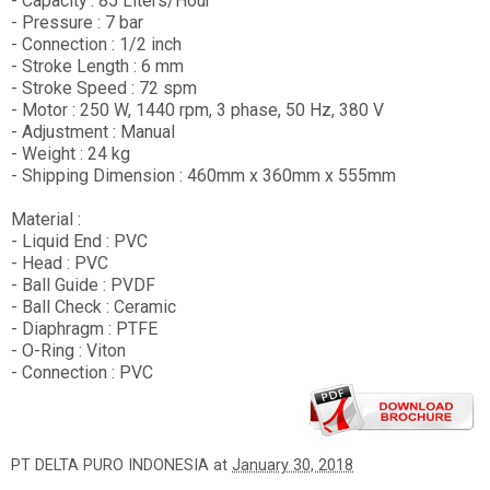
- Capacity : 85 Liters/Hour
- Pressure : 7 bar
- Connection : 1/2 inch
- Stroke Length : 6 mm
- Stroke Speed : 72 spm
- Motor : 250 W, 1440 rpm, 3 phase, 50 Hz, 380 V
- Adjustment : Manual
- Weight : 24 kg
- Shipping Dimension : 460mm x 360mm x 555mm
Material :
- Liquid End : PVC
- Head : PVC
- Ball Guide : PVDF
- Ball Check : Ceramic
- Diaphragm : PTFE
- O-Ring : Viton
- Connection : PVC
PT DELTA PURO INDONESIA
at
January 30, 2018