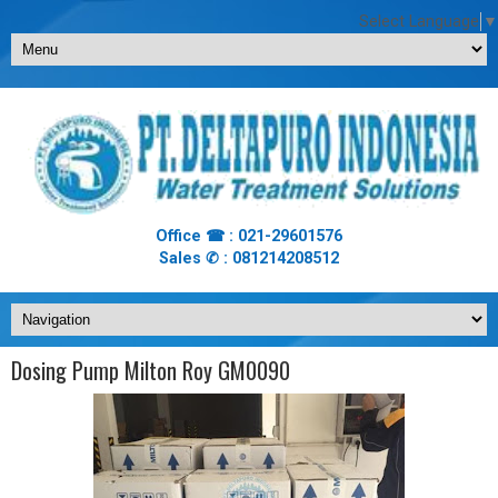
Select Language
▼
Office ☎ : 021-29601576
Sales ✆ : 081214208512
Dosing Pump Milton Roy GM0090