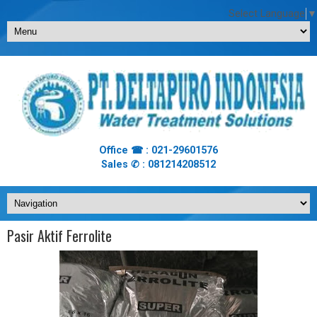
Select Language
▼
Office ☎ : 021-29601576
Sales ✆ : 081214208512
Pasir Aktif Ferrolite