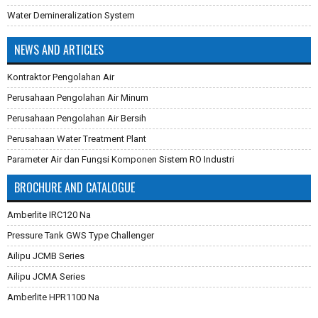
Water Demineralization System
NEWS AND ARTICLES
Kontraktor Pengolahan Air
Perusahaan Pengolahan Air Minum
Perusahaan Pengolahan Air Bersih
Perusahaan Water Treatment Plant
Parameter Air dan Fungsi Komponen Sistem RO Industri
Pembuatan Karbon Aktif
BROCHURE AND CATALOGUE
Cara Mengganti Karet Membran Pressure Tank
Amberlite IRC120 Na
Membran Filtrasi
Pressure Tank GWS Type Challenger
Sistem Reverse Osmosis dan Cara Kerjanya
Ailipu JCMB Series
Cara Menghilangkan Zat Besi Pada Air
Ailipu JCMA Series
Aplikasi Teknologi Membran Pada Pengolahan Air
Amberlite HPR1100 Na
Filter Air Industri dan Komersial
Dowex Marathon C