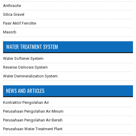
Anthracite
Silica Gravel
Pasir Aktif Ferrolite
Maxorb
WATER TREATMENT SYSTEM
Water Softener System
Reverse Osmosis System
Water Demineralization System
NEWS AND ARTICLES
Kontraktor Pengolahan Air
Perusahaan Pengolahan Air Minum
Perusahaan Pengolahan Air Bersih
Perusahaan Water Treatment Plant