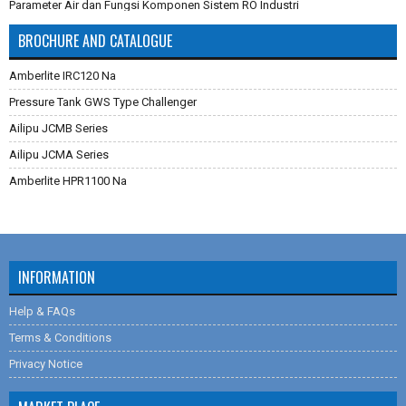
Parameter Air dan Fungsi Komponen Sistem RO Industri
Pembuatan Karbon Aktif
BROCHURE AND CATALOGUE
Cara Mengganti Karet Membran Pressure Tank
Amberlite IRC120 Na
Membran Filtrasi
Pressure Tank GWS Type Challenger
Sistem Reverse Osmosis dan Cara Kerjanya
Ailipu JCMB Series
Cara Menghilangkan Zat Besi Pada Air
Ailipu JCMA Series
Aplikasi Teknologi Membran Pada Pengolahan Air
Amberlite HPR1100 Na
Filter Air Industri dan Komersial
Dowex Marathon C
Multimedia Filter Air
Jacobi Aquasorb 2000
Karet Membrane (Rubber Membrane) Pressure Tank
Jacobi Aquasorb 1000
RO Membrane LG Chem
INFORMATION
Calgon Filtrasorb 100
Cara Mengatasi Air Kuning dan Bau
Help & FAQs
LMI Milton Roy P Series
Sistem Pengolahan Air Cooling Tower
Terms & Conditions
Milton Roy G Series
Sistem Pengolahan Air Umpan Boiler
Privacy Notice
Filmtec SW30HRLE-400
Depot Air Minum Isi Ulang
Filmtec BW30-400-IG
Pengolahan Air Laut Menjadi Air Bersih