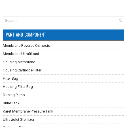
PART AND COMPONENT
Membrane Reverse Osmosis
Membrane Ultrafiltrasi
Housing Membrane
Housing Cartridge Filter
Filter Bag
Housing Filter Bag
Dosing Pump
Brine Tank
Karet Membrane Pressure Tank
Ultraviolet Sterilizer