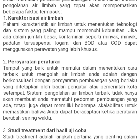
pengolahan air limbah yang tepat akan memperhatikan
beberapa faktor, termasuk :
1.
Karakterisasi air limbah
Pahami karakteristik air limbah untuk menentukan teknologi
dan sistem yang paling mampu memenuhi kebutuhan. Jika
ada dalam jumlah besar, kontaminan seperti minyak, minyak,
padatan tersuspensi, logam, dan BOD atau COD dapat
menggunakan perawatan yang lebih khusus.
2.
Persyaratan peratura
n
Tempat yang baik untuk memulai dalam menentukan cara
terbaik untuk mengolah air limbah anda adalah dengan
berkonsultasi dengan persyaratan pembuangan yang berlaku
yang ditetapkan oleh badan pengatur atau pemerintah kota
setempat. Sistem pengolahan air limbah terbaik tidak hanya
akan membuat anda mematuhi pedoman pembuangan yang
ada, tetapi juga dapat memiliki beberapa skalabilitas untuk
memastikan bahwa Anda dapat beradaptasi ketika peraturan
berubah seiring waktu.
3.
Studi treatment dari hasil uji coba
Studi treatment adalah langkah pertama yang penting dalam