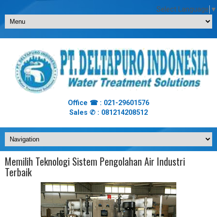
Select Language
▼
Office ☎ : 021-29601576
Sales ✆ : 081214208512
Memilih Teknologi Sistem Pengolahan Air Industri
Terbaik