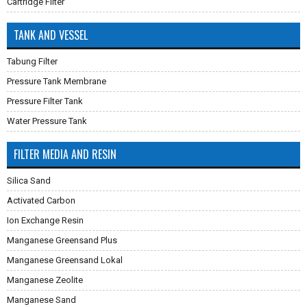
Cartridge Filter
TANK AND VESSEL
Tabung Filter
Pressure Tank Membrane
Pressure Filter Tank
Water Pressure Tank
FILTER MEDIA AND RESIN
Silica Sand
Activated Carbon
Ion Exchange Resin
Manganese Greensand Plus
Manganese Greensand Lokal
Manganese Zeolite
Manganese Sand