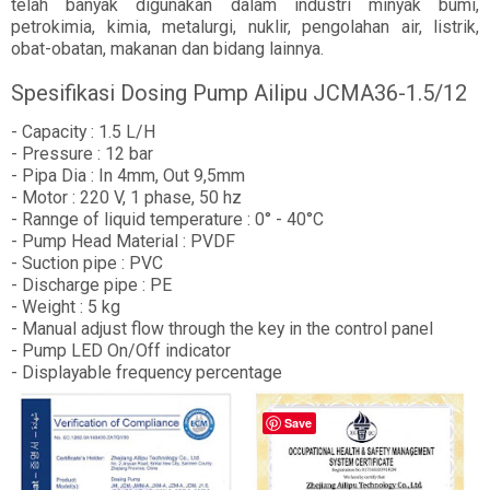
telah banyak digunakan dalam industri minyak bumi,
petrokimia, kimia, metalurgi, nuklir, pengolahan air, listrik,
obat-obatan, makanan dan bidang lainnya.
Spesifikasi Dosing Pump Ailipu JCMA36-1.5/12
- Capacity : 1.5 L/H
- Pressure : 12 bar
- Pipa Dia : In 4mm, Out 9,5mm
- Motor : 220 V, 1 phase, 50 hz
- Rannge of liquid temperature : 0° - 40°C
- Pump Head Material : PVDF
- Suction pipe : PVC
- Discharge pipe : PE
- Weight : 5 kg
- Manual adjust flow through the key in the control panel
- Pump LED On/Off indicator
- Displayable frequency percentage
Save