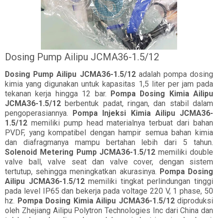
Dosing Pump Ailipu JCMA36-1.5/12
Dosing Pump Ailipu JCMA36-1.5/12
adalah pompa dosing
kimia yang digunakan untuk kapasitas 1,5 liter per jam pada
tekanan kerja hingga 12 bar.
Pompa Dosing Kimia Ailipu
JCMA36-1.5/12
berbentuk padat, ringan, dan stabil dalam
pengoperasiannya.
Pompa Injeksi Kimia Ailipu JCMA36-
1.5/12
memiliki pump head materialnya terbuat dari bahan
PVDF, yang kompatibel dengan hampir semua bahan kimia
dan diafragmanya mampu bertahan lebih dari 5 tahun.
Solenoid Metering Pump JCMA36-1.5/12
memiliki double
valve ball, valve seat dan valve cover, dengan sistem
tertutup, sehingga meningkatkan akurasinya.
Pompa Dosing
Ailipu JCMA36-1.5/12
memiliki tingkat perlindungan tinggi
pada level IP65 dan bekerja pada voltage 220 V, 1 phase, 50
hz.
Pompa Dosing Kimia Ailipu JCMA36-1.5/12
diproduksi
oleh Zhejiang Ailipu Polytron Technologies Inc dari China dan