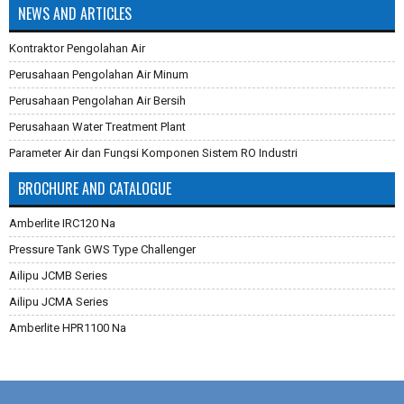
NEWS AND ARTICLES
Kontraktor Pengolahan Air
Perusahaan Pengolahan Air Minum
Perusahaan Pengolahan Air Bersih
Perusahaan Water Treatment Plant
Parameter Air dan Fungsi Komponen Sistem RO Industri
Pembuatan Karbon Aktif
BROCHURE AND CATALOGUE
Cara Mengganti Karet Membran Pressure Tank
Amberlite IRC120 Na
Membran Filtrasi
Pressure Tank GWS Type Challenger
Sistem Reverse Osmosis dan Cara Kerjanya
Ailipu JCMB Series
Cara Menghilangkan Zat Besi Pada Air
Ailipu JCMA Series
Aplikasi Teknologi Membran Pada Pengolahan Air
Amberlite HPR1100 Na
Filter Air Industri dan Komersial
Dowex Marathon C
Multimedia Filter Air
Jacobi Aquasorb 2000
Karet Membrane (Rubber Membrane) Pressure Tank