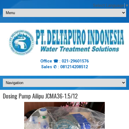
Select Language
▼
Office ☎ : 021-29601576
Sales ✆ : 081214208512
Dosing Pump Ailipu JCMA36-1.5/12