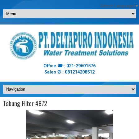
Select Language
▼
Office ☎ : 021-29601576
Sales ✆ : 081214208512
Tabung Filter 4872