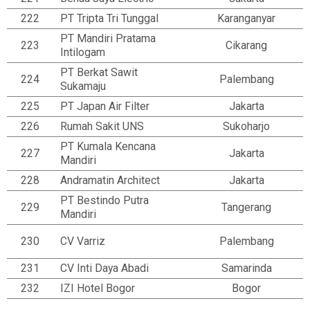
222
PT Tripta Tri Tunggal
Karanganyar
PT Mandiri Pratama
223
Cikarang
Intilogam
PT Berkat Sawit
224
Palembang
Sukamaju
225
PT Japan Air Filter
Jakarta
226
Rumah Sakit UNS
Sukoharjo
PT Kumala Kencana
227
Jakarta
Mandiri
228
Andramatin Architect
Jakarta
PT Bestindo Putra
229
Tangerang
Mandiri
230
CV Varriz
Palembang
231
CV Inti Daya Abadi
Samarinda
232
IZI Hotel Bogor
Bogor