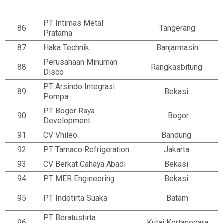
PT Intimas Metal
86
Tangerang
Pratama
87
Haka Technik
Banjarmasin
Perusahaan Minuman
88
Rangkasbitung
Disco
PT Arsindo Integrasi
89
Bekasi
Pompa
PT Bogor Raya
90
Bogor
Development
91
CV Vhileo
Bandung
92
PT Tamaco Refrigeration
Jakarta
93
CV Berkat Cahaya Abadi
Bekasi
94
PT MER Engineering
Bekasi
95
PT Indotirta Suaka
Batam
PT Beratustirta
96
Kutai Kertanegara