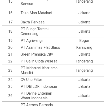
15
Tangerang
Service
16
Toko Mas Matahari
Jakarta
17
Cakra Perkasa
Jakarta
PT Bunga Teratai
18
Jakarta
Cemerlang
19
PT Agriwangi
Bogor
20
PT Asahimas Flat Glass
Karawang
21
Green Pramuka City
Jakarta
22
PT Galih Cipta Wisesa
Tangerang
PT Maharani Kharisma
23
Tangerang
Mandiri
24
CV Uno Filter
Jakarta
25
PT DBILDR Indonesia
Jakarta
PT Divine Enternair
26
Jakarta
Water Indonesia
PT Aemco Persada