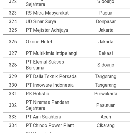
322
Sidoarjo
Sejahtera
323
RS Mitra Masyarakat
Papua
324
UD Sinar Surya
Denpasar
325
PT Mejistar Adhijaya
Jakarta
326
Ozone Hotel
Jakarta
327
PT Multikimia Intipelangi
Bekasi
PT Eternal Sukses
328
Sidoarjo
Bersama
329
PT Dalla Teknik Persada
Tangerang
330
PT Innoware Indonesia
Tangerang
331
RS Holistic
Purwakarta
PT Niramas Pandaan
332
Pasuruan
Sejahtera
333
PT Aini Sejahtera
Aceh
334
PT Chindo Power Plant
Cikarang