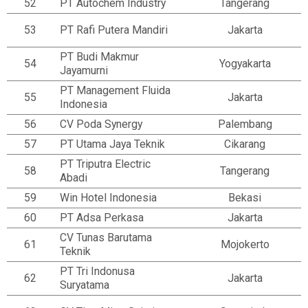
52
PT Autochem Industry
Tangerang
53
PT Rafi Putera Mandiri
Jakarta
PT Budi Makmur
54
Yogyakarta
Jayamurni
PT Management Fluida
55
Jakarta
Indonesia
56
CV Poda Synergy
Palembang
57
PT Utama Jaya Teknik
Cikarang
PT Triputra Electric
58
Tangerang
Abadi
59
Win Hotel Indonesia
Bekasi
60
PT Adsa Perkasa
Jakarta
CV Tunas Barutama
61
Mojokerto
Teknik
PT Tri Indonusa
62
Jakarta
Suryatama