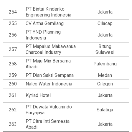
PT Bintai Kindenko
254
Jakarta
Engineering Indonesia
255
CV Artha Gemilang
Cilacap
PT YND Planning
256
Jakarta
Indonesia
PT Mapalus Makawanua
Bitung
257
Charcoal Industry
Sulawesi
PT Maju Mix Bersama
258
Palembang
Abadi
259
PT Dian Sakti Sempana
Medan
260
Nalco Water Indonesia
Cilegon
261
Kyriad Hotel
Jakarta
PT Dewata Vulcanindo
262
Salatiga
Suryajaya
PT Citra Inti Semesta
263
Jakarta
Abadi