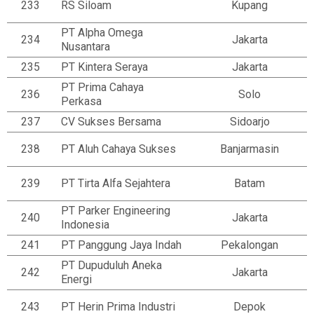
233
RS Siloam
Kupang
PT Alpha Omega
234
Jakarta
Nusantara
235
PT Kintera Seraya
Jakarta
PT Prima Cahaya
236
Solo
Perkasa
237
CV Sukses Bersama
Sidoarjo
238
PT Aluh Cahaya Sukses
Banjarmasin
239
PT Tirta Alfa Sejahtera
Batam
PT Parker Engineering
240
Jakarta
Indonesia
241
PT Panggung Jaya Indah
Pekalongan
PT Dupuduluh Aneka
242
Jakarta
Energi
243
PT Herin Prima Industri
Depok