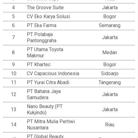
4
The Groove Suite
Jakarta
5
CV Eko Karya Solusi
Bogor
6
PT Eka Farma
Semarang
PT Polabaja
7
Jakarta
Pantonggraha
PT Utama Toyota
8
Medan
Makmur
9
PT Khartec
Bogor
10
CV Capacious Indonesia
Sidoarjo
11
PT Yurai Citra Abadi
Tangerang
PT Bahana Jaya
12
Jakarta
Samudera
Nano Beauty (PT
13
Jakarta
Kukjindo)
PT Mitra Mulia Pertiwi
14
Riau
Nusantara
PT Global Beauty