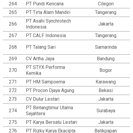
264
PT Pundi Kencana
Cilegon
265
PT Tirta Alam Mandiri
Tangerang
PT Asahi Synchrotech
266
Jakarta
Indonesia
267
PT CALF Indonesia
Tangerang
268
PT Talang Sari
Samarinda
269
CV Artha Jaya
Bandung
PT STYX Performa
270
Bogor
Kemika
271
PT HM Sampoerna
Karawang
272
PT Procon Djaya Agung
Bekasi
273
CV Dulur Lestari
Jakarta
PT Bintangtimur Utama
274
Surabaya
Sejahtera
275
PT Karya Bersatu Lestari
Jakarta
276
PT Rizky Karya Ekacipta
Balikpapan