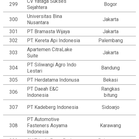
CV Yataga Sukses
299
Bogor
Sejahtera
Universitas Bina
300
Jakarta
Nusantara
301
PT Bramasta Wijaya
Jakarta
302
PT. Kereta Api Indonesia
Palembang
Apartemen CitraLake
303
Jakarta
Suite
PT Siliwangi Agro Indo
304
Bandung
Lestari
305
PT Herdatama Indonusa
Bekasi
PT Daeah E&C
Rangkas
306
Indonesia
bitung
307
PT Kadeberg Indonesia
Sidoarjo
PT Automotive
308
Fasteners Aoyama
Karawang
Indonesia