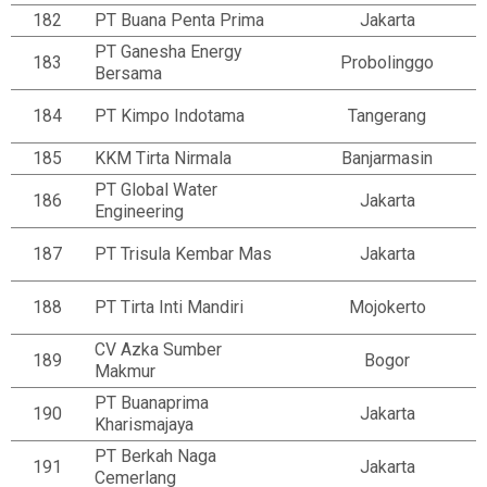
182
PT Buana Penta Prima
Jakarta
PT Ganesha Energy
183
Probolinggo
Bersama
184
PT Kimpo Indotama
Tangerang
185
KKM Tirta Nirmala
Banjarmasin
PT Global Water
186
Jakarta
Engineering
187
PT Trisula Kembar Mas
Jakarta
188
PT Tirta Inti Mandiri
Mojokerto
CV Azka Sumber
189
Bogor
Makmur
PT Buanaprima
190
Jakarta
Kharismajaya
PT Berkah Naga
191
Jakarta
Cemerlang