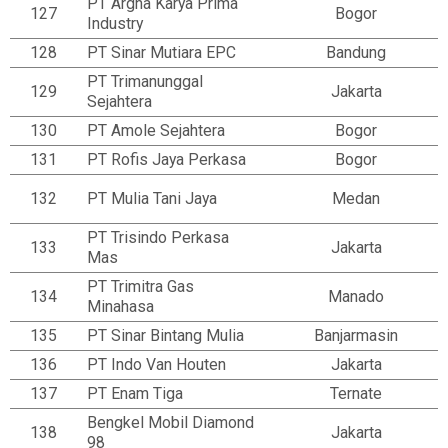
PT Argha Karya Prima
127
Bogor
Industry
128
PT Sinar Mutiara EPC
Bandung
PT Trimanunggal
129
Jakarta
Sejahtera
130
PT Amole Sejahtera
Bogor
131
PT Rofis Jaya Perkasa
Bogor
132
PT Mulia Tani Jaya
Medan
PT Trisindo Perkasa
133
Jakarta
Mas
PT Trimitra Gas
134
Manado
Minahasa
135
PT Sinar Bintang Mulia
Banjarmasin
136
PT Indo Van Houten
Jakarta
137
PT Enam Tiga
Ternate
Bengkel Mobil Diamond
138
Jakarta
98