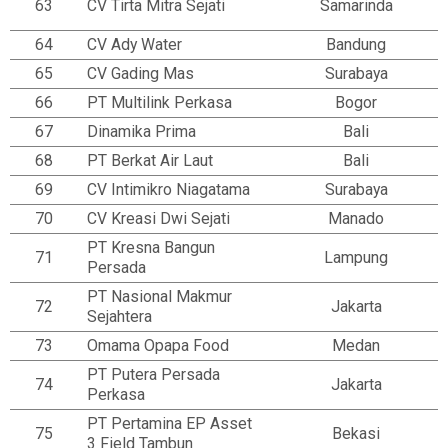
63
CV Tirta Mitra Sejati
Samarinda
64
CV Ady Water
Bandung
65
CV Gading Mas
Surabaya
66
PT Multilink Perkasa
Bogor
67
Dinamika Prima
Bali
68
PT Berkat Air Laut
Bali
69
CV Intimikro Niagatama
Surabaya
70
CV Kreasi Dwi Sejati
Manado
PT Kresna Bangun
71
Lampung
Persada
PT Nasional Makmur
72
Jakarta
Sejahtera
73
Omama Opapa Food
Medan
PT Putera Persada
74
Jakarta
Perkasa
PT Pertamina EP Asset
75
Bekasi
3 Field Tambun