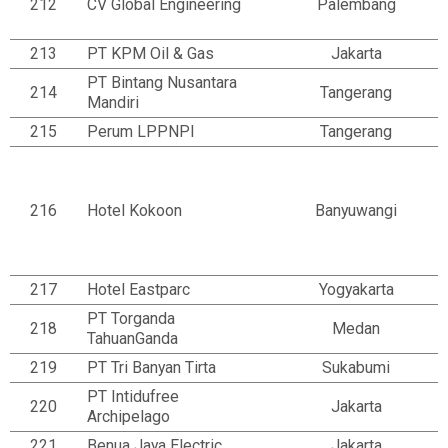
212
CV Global Engineering
Palembang
213
PT KPM Oil & Gas
Jakarta
PT Bintang Nusantara
214
Tangerang
Mandiri
215
Perum LPPNPI
Tangerang
216
Hotel Kokoon
Banyuwangi
217
Hotel Eastparc
Yogyakarta
PT Torganda
218
Medan
TahuanGanda
219
PT Tri Banyan Tirta
Sukabumi
PT Intidufree
220
Jakarta
Archipelago
221
Benua Jaya Electric
Jakarta