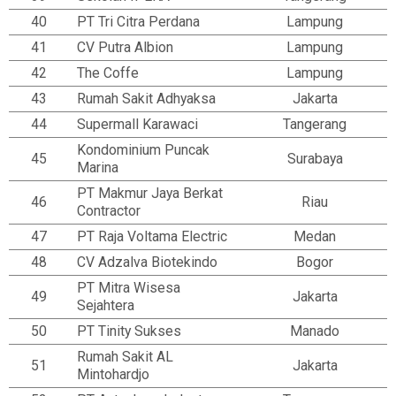
40
PT Tri Citra Perdana
Lampung
41
CV Putra Albion
Lampung
42
The Coffe
Lampung
43
Rumah Sakit Adhyaksa
Jakarta
44
Supermall Karawaci
Tangerang
Kondominium Puncak
45
Surabaya
Marina
PT Makmur Jaya Berkat
46
Riau
Contractor
47
PT Raja Voltama Electric
Medan
48
CV Adzalva Biotekindo
Bogor
PT Mitra Wisesa
49
Jakarta
Sejahtera
50
PT Tinity Sukses
Manado
Rumah Sakit AL
51
Jakarta
Mintohardjo