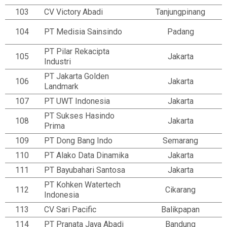
103
CV Victory Abadi
Tanjungpinang
104
PT Medisia Sainsindo
Padang
PT Pilar Rekacipta
105
Jakarta
Industri
PT Jakarta Golden
106
Jakarta
Landmark
107
PT UWT Indonesia
Jakarta
PT Sukses Hasindo
108
Jakarta
Prima
109
PT Dong Bang Indo
Semarang
110
PT Alako Data Dinamika
Jakarta
111
PT Bayubahari Santosa
Jakarta
PT Kohken Watertech
112
Cikarang
Indonesia
113
CV Sari Pacific
Balikpapan
114
PT Pranata Jaya Abadi
Bandung