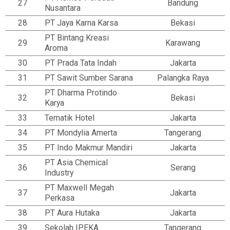
27
Bandung
Nusantara
28
PT Jaya Karna Karsa
Bekasi
PT Bintang Kreasi
29
Karawang
Aroma
30
PT Prada Tata Indah
Jakarta
31
PT Sawit Sumber Sarana
Palangka Raya
PT Dharma Protindo
32
Bekasi
Karya
33
Tematik Hotel
Jakarta
34
PT Mondylia Amerta
Tangerang
35
PT Indo Makmur Mandiri
Jakarta
PT Asia Chemical
36
Serang
Industry
PT Maxwell Megah
37
Jakarta
Perkasa
38
PT Aura Hutaka
Jakarta
39
Sekolah IPEKA
Tangerang