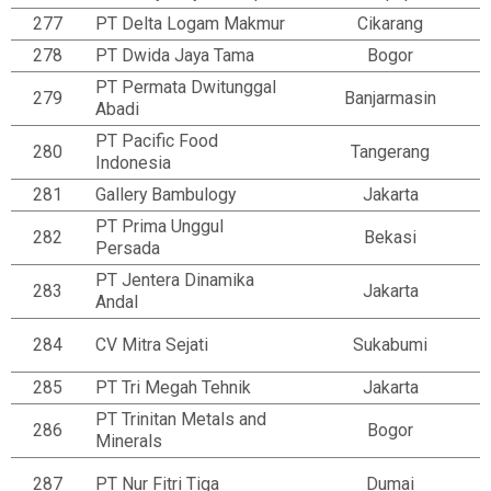
277
PT Delta Logam Makmur
Cikarang
278
PT Dwida Jaya Tama
Bogor
PT Permata Dwitunggal
279
Banjarmasin
Abadi
PT Pacific Food
280
Tangerang
Indonesia
281
Gallery Bambulogy
Jakarta
PT Prima Unggul
282
Bekasi
Persada
PT Jentera Dinamika
283
Jakarta
Andal
284
CV Mitra Sejati
Sukabumi
285
PT Tri Megah Tehnik
Jakarta
PT Trinitan Metals and
286
Bogor
Minerals
287
PT Nur Fitri Tiga
Dumai