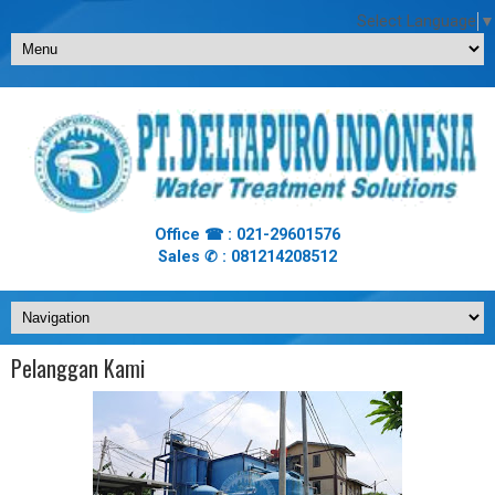
Select Language
▼
Office ☎ : 021-29601576
Sales ✆ : 081214208512
Pelanggan Kami