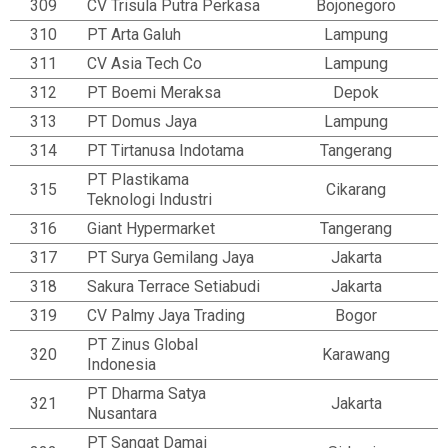
309
CV Trisula Putra Perkasa
Bojonegoro
310
PT Arta Galuh
Lampung
311
CV Asia Tech Co
Lampung
312
PT Boemi Meraksa
Depok
313
PT Domus Jaya
Lampung
314
PT Tirtanusa Indotama
Tangerang
PT Plastikama
315
Cikarang
Teknologi Industri
316
Giant Hypermarket
Tangerang
317
PT Surya Gemilang Jaya
Jakarta
318
Sakura Terrace Setiabudi
Jakarta
319
CV Palmy Jaya Trading
Bogor
PT Zinus Global
320
Karawang
Indonesia
PT Dharma Satya
321
Jakarta
Nusantara
PT Sangat Damai