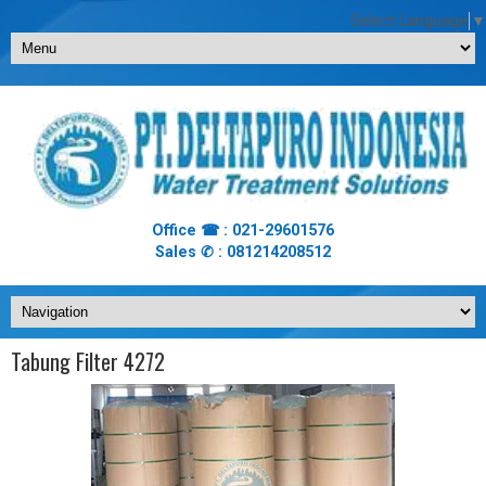
Select Language
▼
Office ☎ : 021-29601576
Sales ✆ : 081214208512
Tabung Filter 4272