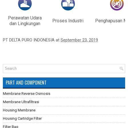
Perawatan Udara
Proses Industri
Penghapusan Me
dan Lingkungan
PT DELTA PURO INDONESIA
at
September 23, 2019
PART AND COMPONENT
Membrane Reverse Osmosis
Membrane Ultrafiltrasi
Housing Membrane
Housing Cartridge Filter
Filter Bag