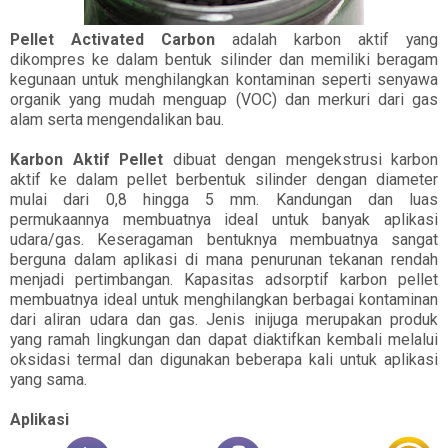
Pellet Activated Carbon
adalah karbon aktif yang
dikompres ke dalam bentuk silinder dan memiliki beragam
kegunaan untuk menghilangkan kontaminan seperti senyawa
organik yang mudah menguap (VOC) dan merkuri dari gas
alam serta mengendalikan bau.
Karbon Aktif Pellet
dibuat dengan mengekstrusi karbon
aktif ke dalam pellet berbentuk silinder dengan diameter
mulai dari 0,8 hingga 5 mm. Kandungan dan luas
permukaannya membuatnya ideal untuk banyak aplikasi
udara/gas. Keseragaman bentuknya membuatnya sangat
berguna dalam aplikasi di mana penurunan tekanan rendah
menjadi pertimbangan. Kapasitas adsorptif karbon pellet
membuatnya ideal untuk menghilangkan berbagai kontaminan
dari aliran udara dan gas. Jenis inijuga merupakan produk
yang ramah lingkungan dan dapat diaktifkan kembali melalui
oksidasi termal dan digunakan beberapa kali untuk aplikasi
yang sama.
Aplikasi