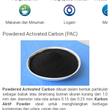
Makanan dan Minuman
Logam
Med
Powdered Activated Carbon (PAC)
Powdered Activated Carbon
dibuat dalam bentuk partikulat
sebagai bubuk atau dirancang butiran ukuran kurang dari 1.0
mm dan diameter rata-rata antara 0.15 dan 0.25 mm.
Karbon
Aktif Powder
ideal untuk menghilangkan berbagai
kontaminan dari udara, cairan dan gas.