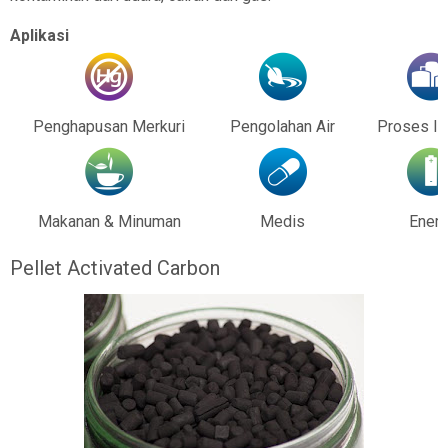
Aplikasi
Penghapusan Merkuri
Pengolahan Air
Proses In
Makanan & Minuman
Medis
Energ
Pellet Activated Carbon