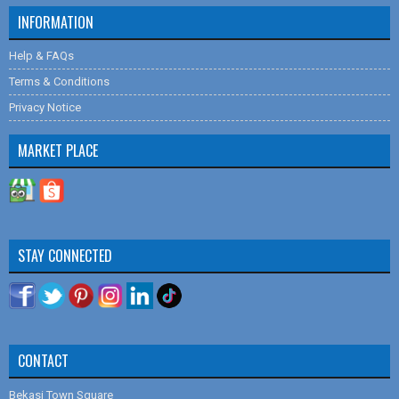
Jacobi Aquasorb 1000
RO Membrane LG Chem
INFORMATION
Calgon Filtrasorb 100
Cara Mengatasi Air Kuning dan Bau
Help & FAQs
LMI Milton Roy P Series
Sistem Pengolahan Air Cooling Tower
Terms & Conditions
Milton Roy G Series
Sistem Pengolahan Air Umpan Boiler
Privacy Notice
Filmtec SW30HRLE-400
Depot Air Minum Isi Ulang
Filmtec BW30-400-IG
Pengolahan Air Laut Menjadi Air Bersih
MARKET PLACE
Filmtec BW30-4040
Sertifikat Ijin Pemakaian Pressure Tank
Tabung Filter Pentair
Sand Filter
Aquasystem Pressure Tank
Pengolahan Air Dengan Ultraviolet
Filmtec BW30-400
Fungsi Media Filter Pada Penjernihan Air
STAY CONNECTED
Ailipu JM Series
Perbedaan Antara Resin Kation dan Anion
Codeline 80S30
Memilih Teknologi Sistem Pengolahan Air Industri Terbaik
Membrane LG BW 4040UES
Cara Kerja Sistem Demineralisasi
Membrane LG SW 400R
Membran Ultrafiltrasi
CONTACT
Pressure Tank GWS Type Pressure Wave
Cara Kerja Water Softener
Membrane LG BW 400R
Bekasi Town Square