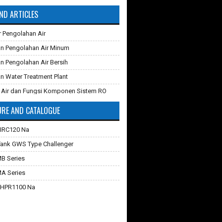
ND ARTICLES
r Pengolahan Air
n Pengolahan Air Minum
n Pengolahan Air Bersih
n Water Treatment Plant
 Air dan Fungsi Komponen Sistem RO
RE AND CATALOGUE
 Karbon Aktif
ganti Karet Membran Pressure Tank
 IRC120 Na
iltrasi
Tank GWS Type Challenger
verse Osmosis dan Cara Kerjanya
MB Series
hilangkan Zat Besi Pada Air
MA Series
Teknologi Membran Pada Pengolahan Air
 HPR1100 Na
 Industri dan Komersial
rathon C
 Filter Air
quasorb 2000