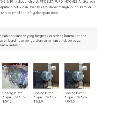
Membrane
6-2.5/10
ini dipublish oleh PT DELTA PURO INDONESIA. Jika ada
Cara Kerj
seputar produk dan layanan kami dapat menghubungi kami di
Membrane
Tentang K
2 atau email ke : info@deltapuro.com
Purolite C
Kegunaan P
Tulsion T-
Perawatan
Manganes
Menentuka
lah perusahaan yang bergerak di bidang kontraktor dan
Resinex K
n air bersih dan pengolahan air minum untuk berbagai
Teknologi
untuk industri
Tulsion A
Pompa Dos
Tulsion A
Perbanding
Tulsion T-
Cara Ker
Lewatit S
Pressure S
Dowex Ma
Instalasi T
Dowex IR 
Cara Kerj
Amberlite
Dosing Pump
Dosing Pump
Dosing Pump
Cara Menu
Ailipu JCMA36-
Ailipu JCMA45-
Ailipu JCMA45-
Sertifikat
1.5/12
11/2.0
7.0/3.5
Hasil Uji 
Sertifikat 