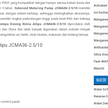
an PVDF, yang kompatibel dengan hampir semua bahan kimia dan
Activated
i 5 tahun.
Solenoid Metering Pump JCMA36-2.5/10
memiliki
Ion Excha
cover, dengan sistem tertutup, sehingga meningkatkan akurasinya.
emiliki tingkat perlindungan tinggi pada level IP65 dan bekerja
Manganes
ompa Dosing Kimia Ailipu JCMA36-2.5/10
diproduksi oleh
Manganes
nc dari China dan telah banyak digunakan dalam industri minyak
Manganese
 pengolahan air, listrik, obat-obatan, makanan dan bidang lainnya.
Manganes
ilipu JCMA36-2.5/10
Anthracite
Silica Gra
Pasir Aktif
Maxorb
WATER 
Water Sof
Reverse 
e control panel
Water Dem