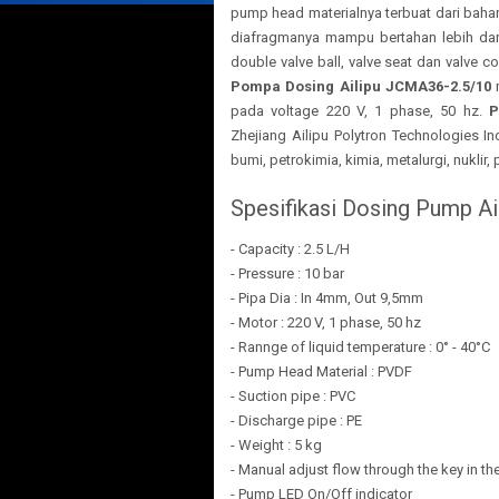
pump head materialnya terbuat dari bah
diafragmanya mampu bertahan lebih dar
double valve ball, valve seat dan valve 
Pompa Dosing Ailipu JCMA36-2.5/10
m
pada voltage 220 V, 1 phase, 50 hz.
P
Zhejiang Ailipu Polytron Technologies I
bumi, petrokimia, kimia, metalurgi, nuklir,
Spesifikasi Dosing Pump A
- Capacity : 2.5 L/H
- Pressure : 10 bar
- Pipa Dia : In 4mm, Out 9,5mm
- Motor : 220 V, 1 phase, 50 hz
- Rannge of liquid temperature : 0° - 40°C
- Pump Head Material : PVDF
- Suction pipe : PVC
- Discharge pipe : PE
- Weight : 5 kg
- Manual adjust flow through the key in th
- Pump LED On/Off indicator