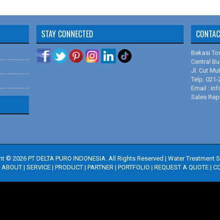
Sertifikat
Sertifikat
STAY CONNECTED
CONTAC
Bekasi To
Central Bu
Jl. Cut Mu
Telp. 021
Email : i
Sales Rep
ht ©
2026
PT DELTA PURO INDONESIA. All Rights Reserved
|
Water Treatment S
|
ABOUT
|
SERVICE
|
PRODUCT
|
PARTNER
|
PORTFOLIO
|
REQUEST A QUOTE
|
C