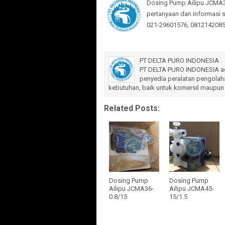
Dosing Pump Ailipu JCMA3
pertanyaan dan informasi 
021-29601576, 08121420851
PT DELTA PURO INDONESIA
PT DELTA PURO INDONESIA ada
penyedia peralatan pengolaha
kebutuhan, baik untuk komersil maupun 
Related Posts:
Dosing Pump
Dosing Pump
Ailipu JCMA36-
Ailipu JCMA45-
0.8/15
15/1.5