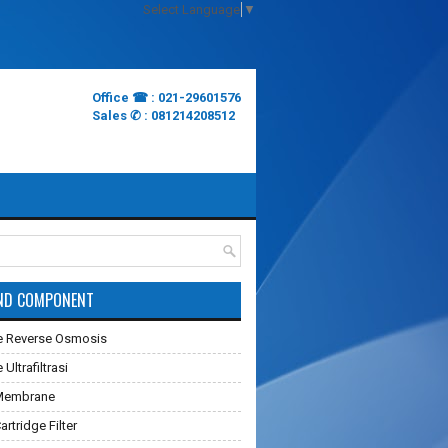
Select Language
▼
Office ☎ : 021-29601576
Sales ✆ : 081214208512
ND COMPONENT
 Reverse Osmosis
ltrafiltrasi
Membrane
rtridge Filter