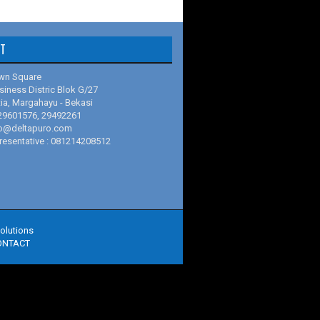
 Halal Resin Tulsion
 Halal Resin Dowex
T
wn Square
siness Distric Blok G/27
tia, Margahayu - Bekasi
-29601576, 29492261
nfo@deltapuro.com
resentative : 081214208512
olutions
ONTACT