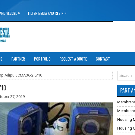
»
»
AND VESSEL
FILTER MEDIA AND RESIN
TS
PARTNER
PORTFOLIO
REQUEST A QUOTE
CONTACT
p Ailipu JCMA36-2.5/10
/10
PART A
tober 27, 2019
Membrane
Membrane U
Housing 
Housing Ca