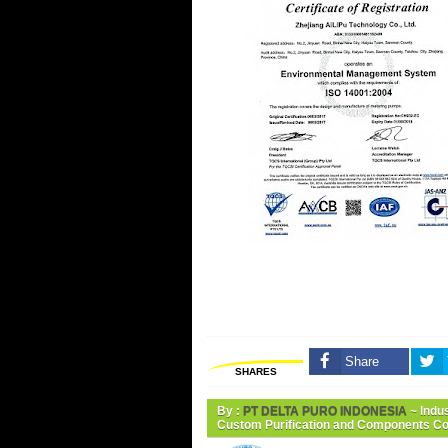
Share
SHARES
By :
PT DELTA PURO INDONESIA
~ Indus
Custom Purification and Components 