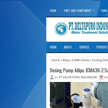
»
HOME
PART AND COMPONENT
TANK 
»
WATER TREATMENT SYSTEM
HOME
ABOUT
SERVICE
PRODUC
Home
»
Ailipu JCMA Series
» Dosing Pum
Dosing Pump Ailipu JCMA36-2.5
By
PT DELTA PURO INDONESIA
Oc