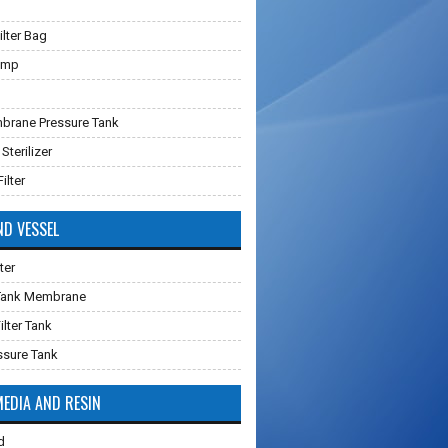
lter Bag
ump
brane Pressure Tank
 Sterilizer
ilter
ND VESSEL
ter
 Tank Membrane
ilter Tank
ssure Tank
MEDIA AND RESIN
d