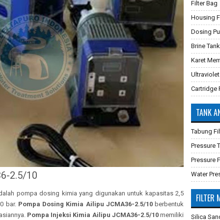
Filter Bag
Housing Fi
Dosing P
Brine Tank
Karet Mem
Ultraviolet
Cartridge F
TANK A
Tabung Fil
Pressure
Pressure F
6-2.5/10
Water Pre
alah pompa dosing kimia yang digunakan untuk kapasitas 2,5
FILTER 
10 bar.
Pompa Dosing Kimia Ailipu JCMA36-2.5/10
berbentuk
rasiannya.
Pompa Injeksi Kimia Ailipu JCMA36-2.5/10
memiliki
Silica San