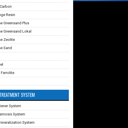
 Carbon
nge Resin
e Greensand Plus
e Greensand Lokal
 Zeolite
e Sand
vel
 Ferrolite
TREATMENT SYSTEM
tener System
Osmosis System
ineralization System