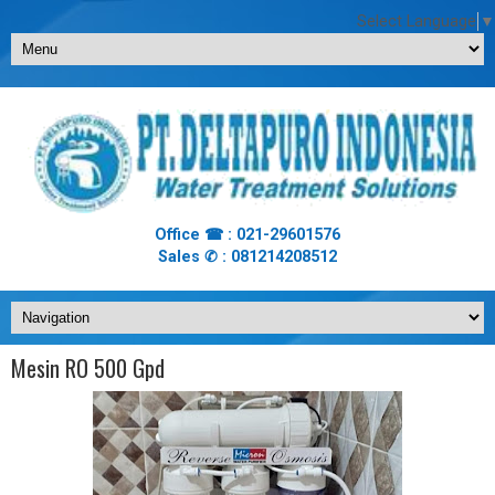
Select Language
▼
Office ☎ : 021-29601576
Sales ✆ : 081214208512
Mesin RO 500 Gpd