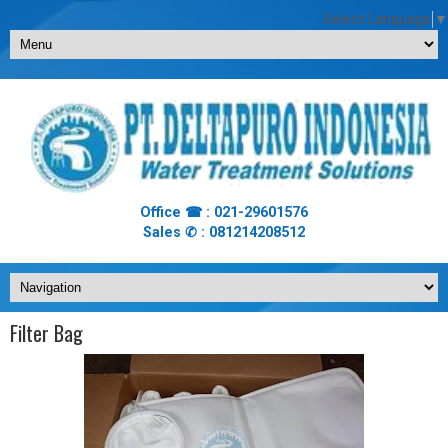
Select Language
▼
Office ☎ : 021-29601576
Sales ✆ : 081214208512
Filter Bag