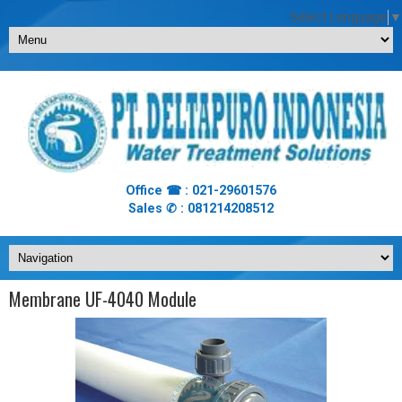
Select Language
▼
Office ☎ : 021-29601576
Sales ✆ : 081214208512
Membrane UF-4040 Module