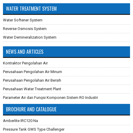
WATER TREATMENT SYSTEM
Water Softener System
Reverse Osmosis System
Water Demineralization System
NEWS AND ARTICLES
Kontraktor Pengolahan Air
Perusahaan Pengolahan Air Minum
Perusahaan Pengolahan Air Bersih
Perusahaan Water Treatment Plant
Parameter Air dan Fungsi Komponen Sistem RO Industri
Pembuatan Karbon Aktif
BROCHURE AND CATALOGUE
Cara Mengganti Karet Membran Pressure Tank
Amberlite IRC120 Na
Membran Filtrasi
Pressure Tank GWS Type Challenger
Sistem Reverse Osmosis dan Cara Kerjanya