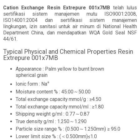
Cation Exchange Resin Extrepure 001x7MB
telah lulus
sertifikasi sistem manajemen mutu ISO9001:2008,
ISO14001:2004 dan sertifikasi sistem manajemen
lingkungan, izin sanitasi untuk air minum di National Health
Department China, dan mendapatkan WQA Gold Seal NSF
44/61.
Typical Physical and Chemical Properties Resin
Extrepure 001x7MB
Appearance : Palm yellow to burnt brown
spherical grain
+
Ionic form : Na
Moisture content % : 45.00～50.00
Total exchange capacity mmol/g : ≥4.50
Total exchange capacity mmol/ml : ≥1.80
Shipping weight g/ml : 0.77～0.87
True density g/ml : 1.250～1.290
Particle size range % : (0.500～1.250mm) ≥ 95.0
Lower limit size % : (＜0.500mm)≤1.0