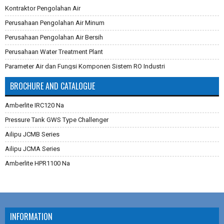
Kontraktor Pengolahan Air
Perusahaan Pengolahan Air Minum
Perusahaan Pengolahan Air Bersih
Perusahaan Water Treatment Plant
Parameter Air dan Fungsi Komponen Sistem RO Industri
Pembuatan Karbon Aktif
BROCHURE AND CATALOGUE
Cara Mengganti Karet Membran Pressure Tank
Amberlite IRC120 Na
Membran Filtrasi
Pressure Tank GWS Type Challenger
Sistem Reverse Osmosis dan Cara Kerjanya
Ailipu JCMB Series
Cara Menghilangkan Zat Besi Pada Air
Ailipu JCMA Series
Aplikasi Teknologi Membran Pada Pengolahan Air
Amberlite HPR1100 Na
Filter Air Industri dan Komersial
Dowex Marathon C
Multimedia Filter Air
Jacobi Aquasorb 2000
Karet Membrane (Rubber Membrane) Pressure Tank
Jacobi Aquasorb 1000
RO Membrane LG Chem
INFORMATION
Calgon Filtrasorb 100