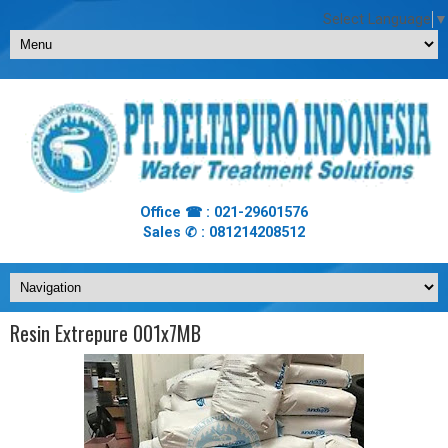
Select Language
▼
Office ☎ : 021-29601576
Sales ✆ : 081214208512
Resin Extrepure 001x7MB