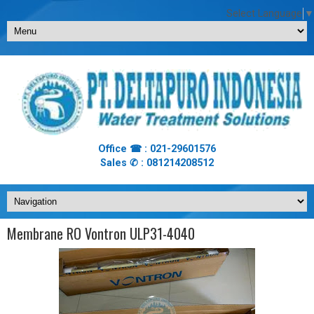
Select Language
▼
Office ☎ : 021-29601576
Sales ✆ : 081214208512
Membrane RO Vontron ULP31-4040